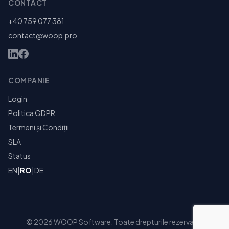
CONTACT
+40 759 077 381
contact@woop.pro
COMPANIE
Login
Politica GDPR
Termeni și Condiții
SLA
Status
EN
|
RO
|
DE
© 2026 WOOP Software. Toate drepturile rezervate.